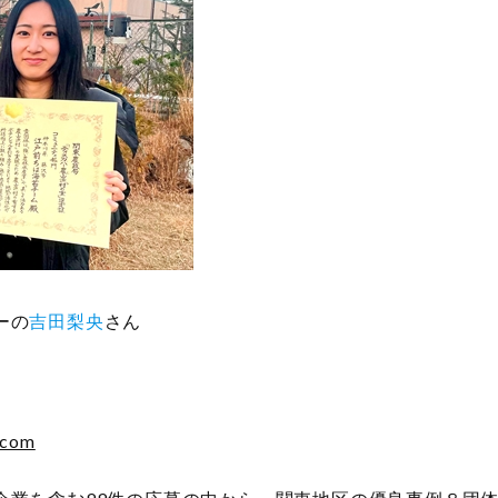
ーの
吉田梨央
さん
.com