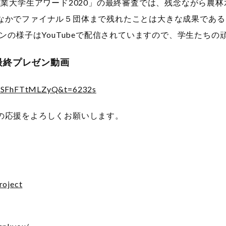
食と農林漁業大学生アワード2020」の最終審査では、残念ながら
なかでファイナル５団体まで残れたことは大きな成果である
ゼンの様子はYouTubeで配信されていますので、学生たち
最終プレゼン動画
v=SFhFTtMLZyQ&t=6232s
の応援をよろしくお願いします。
roject