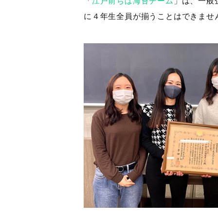
「
江戸前ちば海苔チーム
」は、一般
に４年生全員が揃うことはできませ