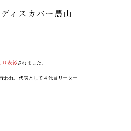
回ディスカバー農山
より表彰
されました。
行われ、代表として４代目リーダー