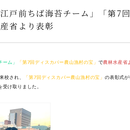
江戸前ちば海苔チーム」「第7
水産省より表彰
チーム」
「第7回ディスカバー農山漁村の宝」
で
農林水産省
が来校され、
「第7回ディスカバー農山漁村の宝」
の表彰式が
を受け取りました。