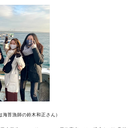
は海苔漁師の鈴木和正さん）