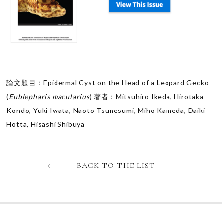
論文題目：Epidermal Cyst on the Head of a Leopard Gecko
(
Eublepharis macularius
) 著者：Mitsuhiro Ikeda, Hirotaka
Kondo, Yuki Iwata, Naoto Tsunesumi, Miho Kameda, Daiki
Hotta, Hisashi Shibuya
BACK TO THE LIST