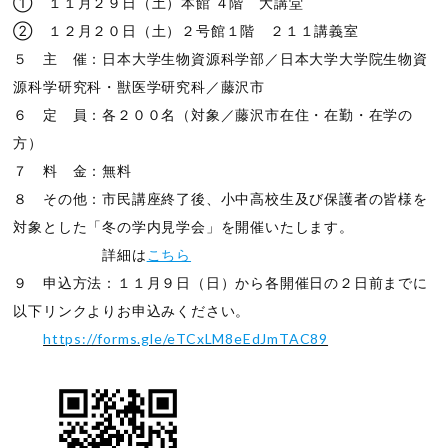
① １１月２９日（土）本館 ４階 大講堂
② １２月２０日（土）２号館１階 ２１１講義室
５ 主 催：日本大学生物資源科学部／日本大学大学院生物資
源科学研究科・獣医学研究科／藤沢市
６ 定 員：各２００名（対象／藤沢市在住・在勤・在学の
方）
７ 料 金：無料
８ その他：市民講座終了後、小中高校生及び保護者の皆様を
対象とした「冬の学内見学会」を開催いたします。
詳細は
こちら
９ 申込方法：１１月９日（日）から各開催日の２日前までに
以下リンクよりお申込みください。
https://forms.gle/eTCxLM8eEdJmTAC89