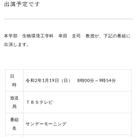
出演予定です
本学部 生物環境工学科 串田 圭司 教授が、下記の番組に
出演します。
日
令和2年1月19日（日） 8時00分～9時54分
時
放送
ＴＢＳテレビ
局
番組
サンデーモーニング
名