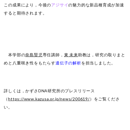
この成果により，今後の
アジサイ
の魅力的な新品種育成が加速
すると期待されます。
本学部の
奈島賢児
専任講師，
東 未来
助教は，研究の取りまと
めと
八重咲き
性をもたらす
遺伝子の解析
を担当しました。
詳しくは，かずさDNA研究所のプレスリリース
（
https://www.kazusa.or.jp/news/200619/
）をご覧くださ
い。