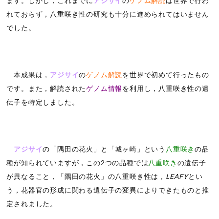
ます。しかし，これまでに
アジサイ
の
ゲノム解読
は世界で行わ
れておらず，
八重咲き
性の研究も十分に進められてはいません
でした。
本成果は，
アジサイ
の
ゲノム解読
を世界で初めて行ったもの
です。また，解読された
ゲノム情報
を利用し，
八重咲き
性の遺
伝子を特定しました。
アジサイ
の「隅田の花火」と「城ヶ崎」という
八重咲き
の品
種が知られていますが，この2つの品種では
八重咲き
の遺伝子
が異なること，「隅田の花火」の八重咲き性は，
LEAFY
とい
う，花器官の形成に関わる遺伝子の変異によりできたものと推
定されました。