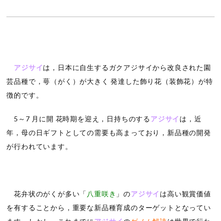
アジサイ
は，日本に自生するガクアジサイから改良された園
芸品種で，萼（がく）が大きく 発達した飾り花（装飾花）が特
徴的です。
5～7 月に開 花時期を迎え，日持ちのする
アジサイ
は，近
年，母の日ギフトとしての需要も高まっており，新品種の開発
が行われています。
花弁状のがくが多い「
八重咲き
」の
アジサイ
は高い観賞価値
を有することから，重要な新品種育成のターゲットとなってい