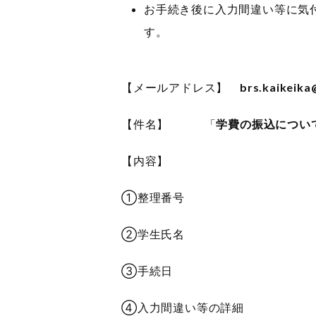
お手続き後に入力間違い等に気
す。
【メールアドレス】
brs.kaikeika
【件名】 「
学費の振込につい
【内容】
①整理番号
②学生氏名
③手続日
④入力間違い等の詳細