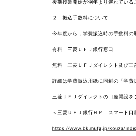
後期授業開始が例年より遅れている
２ 振込手数料について
今年度から，学費振込時の手数料の
有料：三菱ＵＦＪ銀行窓口
無料：三菱ＵＦＪダイレクト及び三
詳細は学費振込用紙に同封の『学費
三菱ＵＦＪダイレクトの口座開設を
＜三菱ＵＦＪ銀行ＨＰ スマート口
https://www.bk.mufg.jp/kouza/inde