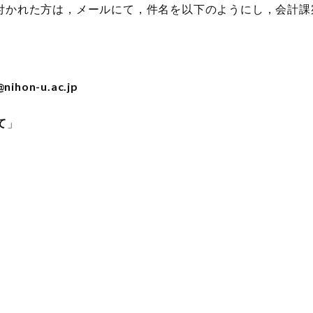
付かれた方は，メールにて，件名を以下のようにし，会計課
@nihon-u.ac.jp
て
」