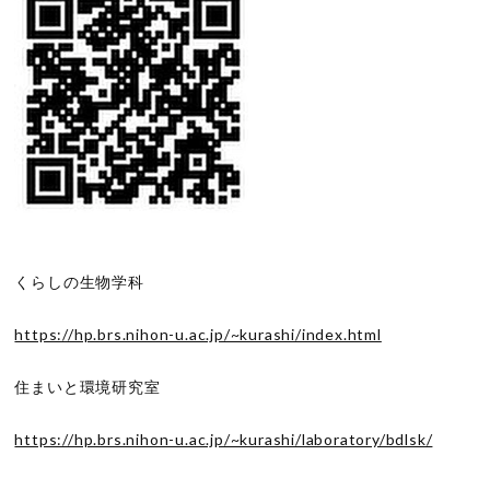
くらしの生物学科
https://hp.brs.nihon-u.ac.jp/~kurashi/index.html
住まいと環境研究室
https://hp.brs.nihon-u.ac.jp/~kurashi/laboratory/bdlsk/