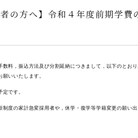
弁者の方へ】令和４年度前期学費
手数料，振込方法及び分割延納につきまして，以下のとおり
お願いいたします。
予定です。
新制度の家計急変採用者や，休学・復学等学籍変更の願い出