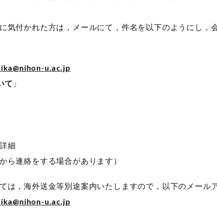
。
気付かれた方は，メールにて，件名を以下のようにし，会
eika@nihon-u.ac.jp
いて
」
詳細
をする場合があります）
は，海外送金等別途案内いたしますので，以下のメールア
eika@nihon-u.ac.jp