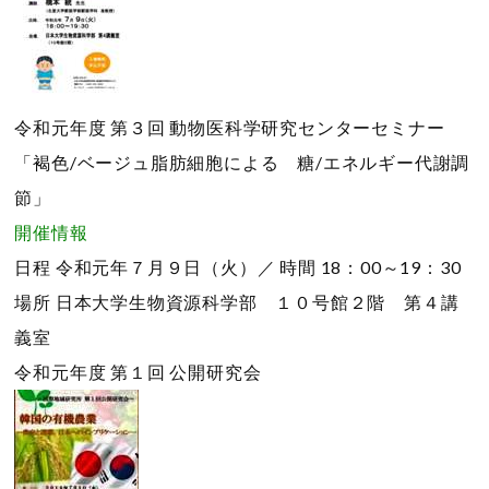
令和元年度 第３回 動物医科学研究センターセミナー
「褐色/ベージュ脂肪細胞による 糖/エネルギー代謝調
節」
開催情報
日程
令和元年７月９日（火）／
時間
18：00～19：30
場所
日本大学生物資源科学部 １０号館２階 第４講
義室
令和元年度 第１回 公開研究会