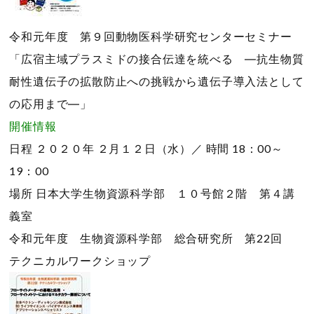
令和元年度 第９回動物医科学研究センターセミナー
「広宿主域プラスミドの接合伝達を統べる ―抗生物質
耐性遺伝子の拡散防止への挑戦から遺伝子導入法として
の応用まで―」
開催情報
日程
２０２０年 ２月１２日（水）／
時間
18：00～
19：00
場所
日本大学生物資源科学部 １０号館２階 第４講
義室
令和元年度 生物資源科学部 総合研究所 第22回
テクニカルワークショップ